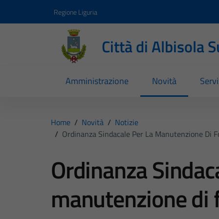
Vai ai contenuti
Vai al footer
Regione Liguria
Città di Albisola 
Amministrazione
Novità
Servi
Home
/
Novità
/
Notizie
/
Ordinanza Sindacale Per La Manutenzione Di Fos
Ordinanza Sindaca
manutenzione di fo