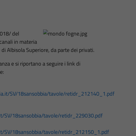
018/ del
canali in materia
di Albisola Superiore, da parte dei privati.
anza e si riportano a seguire i link di
e:
ria.it/SV/18sansobbia/tavole/retidr_212140_1.pdf
a.it/SV/18sansobbia/tavole/retidr_229030.pdf
a.it/SV/18sansobbia/tavole/retidr_212150_1.pdf