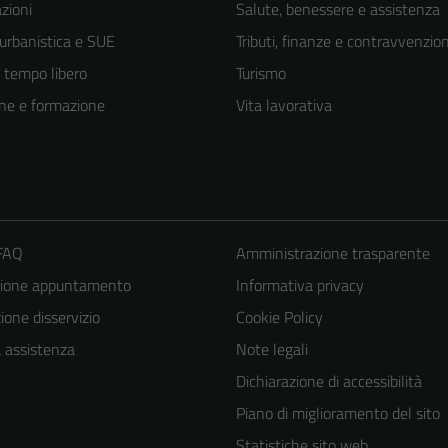
zioni
Salute, benessere e assistenza
 urbanistica e SUE
Tributi, finanze e contravvenzion
e tempo libero
Turismo
ne e formazione
Vita lavorativa
 FAQ
Amministrazione trasparente
zione appuntamento
Informativa privacy
one disservizio
Cookie Policy
Tecnici
a assistenza
Note legali
Questi cookie
Dichiarazione di accessibilità
sono necessari
Piano di miglioramento del sito
per il
Statistiche sito web
funzionamento