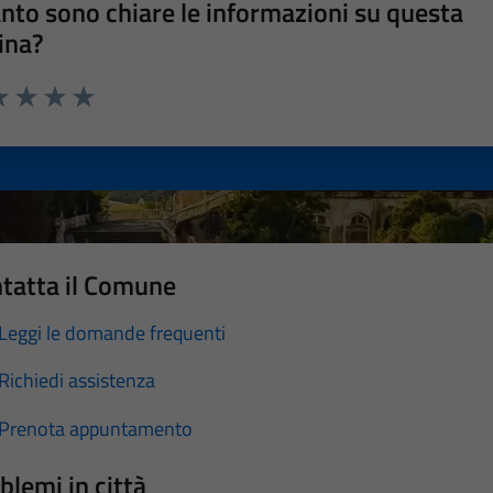
nto sono chiare le informazioni su questa
ina?
a 1 stelle su 5
luta 2 stelle su 5
Valuta 3 stelle su 5
Valuta 4 stelle su 5
Valuta 5 stelle su 5
tatta il Comune
Leggi le domande frequenti
Richiedi assistenza
Prenota appuntamento
blemi in città