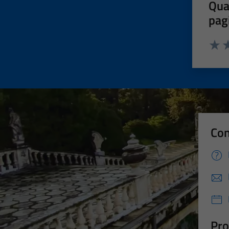
Qua
pag
Valut
Va
Con
Pro