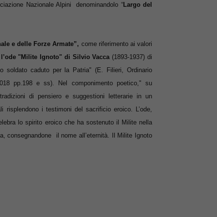
sociazione Nazionale Alpini denominandolo “
Largo del
ale e delle Forze Armate”,
come riferimento ai valori
l’ode "Milite Ignoto" di Silvio Vacca
(1893-1937) di
soldato caduto per la Patria" (E. Filieri, Ordinario
6-2018 pp.198 e ss). Nel componimento poetico," su
radizioni di pensiero e suggestioni letterarie in un
li risplendono i testimoni del sacrificio eroico. L’ode,
ebra lo spirito eroico che ha sostenuto il Milite nella
oria, consegnandone il nome all’eternità. Il Milite Ignoto
.