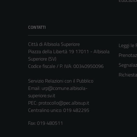
Educazio
CONTATTI
Città di Albisola Superiore
Leggi le
Piazza della Libertà 19 17011 - Albisola
Prenota
Superiore (SV)
Segnalazi
Codice fiscale / P. IVA: 00340950096
Richiest
Servizio Relazioni con il Pubblico
Email:
urp@comune.albisola-
superiore.sv.it
PEC:
protocollo@pec.albisup.it
Centralino unico: 019 482295
Fax: 019 480511