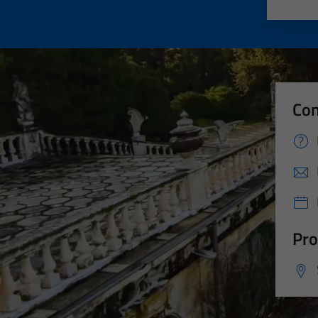
Valut
Va
Con
Pro