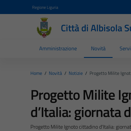
Vai ai contenuti
Vai al footer
Regione Liguria
Città di Albisola 
Amministrazione
Novità
Servi
Home
/
Novità
/
Notizie
/
Progetto Milite Ignot
Progetto Milite Ig
d’Italia: giornata
Progetto Milite Ignoto cittadino d'Italia: gior