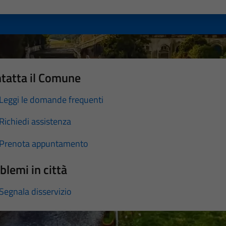
a 1 stelle su 5
luta 2 stelle su 5
Valuta 3 stelle su 5
Valuta 4 stelle su 5
Valuta 5 stelle su 5
tatta il Comune
Leggi le domande frequenti
Richiedi assistenza
Prenota appuntamento
blemi in città
Segnala disservizio