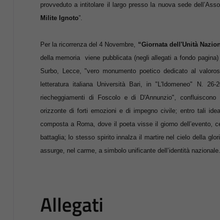
provveduto a intitolare il largo presso la nuova sede dell’As
Milite Ignoto
”.
Per la ricorrenza del 4 Novembre
,
“Giornata dell'Unità Nazion
della memoria viene pubblicata (negli allegati a fondo pagina)
Surbo, Lecce, "vero monumento poetico dedicato al valoroso 
letteratura italiana Università Bari, in "L'Idomeneo" N. 2
riecheggiamenti di Foscolo e di D'Annunzio", confluiscono t
orizzonte di forti emozioni e di impegno civile; entro tali idea
composta a Roma, dove il poeta visse il giorno dell’evento, cel
battaglia; lo stesso spirito innalza il martire nel cielo della gl
assurge, nel carme, a simbolo unificante dell’identità nazionale
Allegati