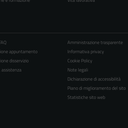
ne e formazione
Vita lavorativa
 FAQ
Amministrazione trasparente
zione appuntamento
Informativa privacy
one disservizio
Cookie Policy
a assistenza
Note legali
Dichiarazione di accessibilità
Tecnici
Piano di miglioramento del sito
Questi cookie
Statistiche sito web
sono necessari
per il
funzionamento
del sito e non