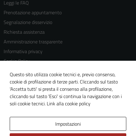
Leggi le FAQ
Prenotazione appuntamento
Segnalazione disservizio
Richiesta assistenza
Amministrazione trasparente
Informativa privacy
Cookie Policy
Note legali
Questo sito utilizza cookie tecnici e, previo consenso,
Dichiarazione di accessibilità
cookie di profilazione di terze parti. Cliccando sul tasto
'Accetta tutti' si presta il consenso alla profilazione,
Piano di miglioramento del sito
cliccando sul tasto 'Esci' si continua la navigazione con i
Statistiche sito web
soli cookie tecnici.
Link alla cookie policy
Area Privata
Impostazioni