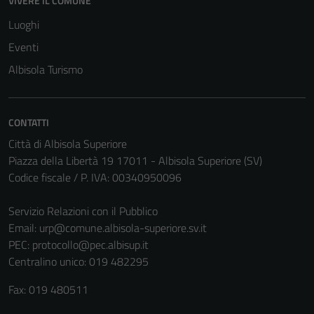
VIVERE IL COMUNE
Luoghi
Eventi
Tecnici
Albisola Turismo
Questi cookie
sono necessari
per il
CONTATTI
funzionamento
del sito e non
Città di Albisola Superiore
possono
Piazza della Libertà 19 17011 - Albisola Superiore (SV)
essere
Codice fiscale / P. IVA: 00340950096
disabilitati.
Questi cookie
Servizio Relazioni con il Pubblico
non raccolgono
Email:
urp@comune.albisola-superiore.sv.it
informazioni
PEC:
protocollo@pec.albisup.it
personali.
Centralino unico: 019 482295
Fax: 019 480511