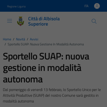
Vai ai contenuti
Vai al footer
ITA
Regione Liguria
Lingua attiva:
Città di Albisola
Superiore
Home
/
Novità
/
Avvisi
/
Sportello SUAP: Nuova Gestione In Modalità Autonoma
Sportello SUAP: nuova
gestione in modalità
autonoma
Dal pomeriggio di venerdì 13 febbraio, lo Sportello Unico per le
Attività Produttive (SUAP) del nostro Comune sarà gestito in
modalità autonoma