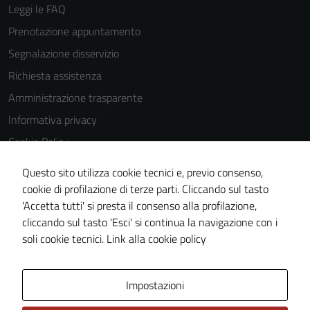
Leggi le FAQ
Prenotazione appuntamento
Segnalazione disservizio
Richiesta assistenza
Amministrazione trasparente
Informativa privacy
Cookie Policy
Note legali
Questo sito utilizza cookie tecnici e, previo consenso,
Dichiarazione di accessibilità
cookie di profilazione di terze parti. Cliccando sul tasto
'Accetta tutti' si presta il consenso alla profilazione,
Piano di miglioramento del sito
cliccando sul tasto 'Esci' si continua la navigazione con i
Statistiche sito web
soli cookie tecnici.
Link alla cookie policy
Area Privata
Impostazioni