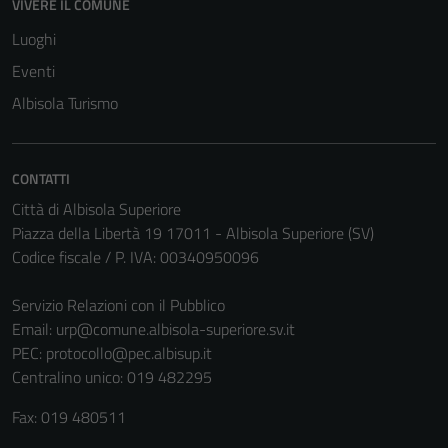
VIVERE IL COMUNE
Luoghi
Eventi
Tecnici
Albisola Turismo
Questi cookie
sono necessari
per il
funzionamento
CONTATTI
del sito e non
Città di Albisola Superiore
possono
Piazza della Libertà 19 17011 - Albisola Superiore (SV)
essere
Codice fiscale / P. IVA: 00340950096
disabilitati.
Questi cookie
Servizio Relazioni con il Pubblico
non raccolgono
Email:
urp@comune.albisola-superiore.sv.it
informazioni
PEC:
protocollo@pec.albisup.it
personali.
Centralino unico: 019 482295
Fax: 019 480511