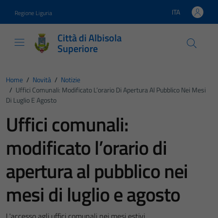
Vai ai contenuti
Vai al footer
ITA
Regione Liguria
Lingua attiva:
Città di Albisola
Superiore
Home
/
Novità
/
Notizie
/
Uffici Comunali: Modificato L’orario Di Apertura Al Pubblico Nei Mesi
Di Luglio E Agosto
Uffici comunali:
modificato l’orario di
apertura al pubblico nei
mesi di luglio e agosto
L'accesso agli uffici comunali nei mesi estivi