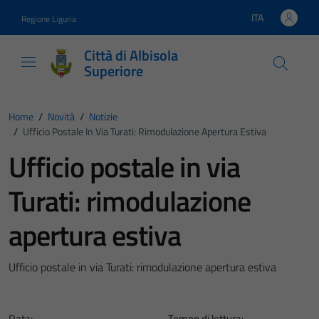
Vai ai contenuti
Vai al footer
ITA
Regione Liguria
Lingua attiva:
Città di Albisola
Superiore
Home
/
Novità
/
Notizie
/
Ufficio Postale In Via Turati: Rimodulazione Apertura Estiva
Ufficio postale in via
Turati: rimodulazione
apertura estiva
Ufficio postale in via Turati: rimodulazione apertura estiva
Data:
Tempo di lettura: