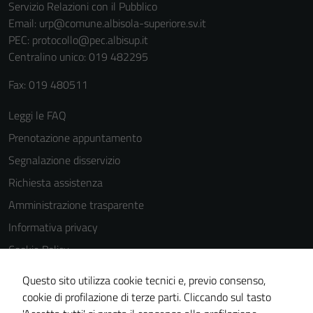
per il
Servizio Relazioni con il Pubblico
funzionamento
Email:
urp@comune.albisola-superiore.sv.it
del sito e non
PEC:
protocollo@pec.albisup.it
possono
Centralino unico: 019 482295
essere
Fax: 019 480511
disabilitati.
Questi cookie
Leggi le FAQ
non raccolgono
Prenotazione appuntamento
informazioni
personali.
Segnalazione disservizio
Richiesta assistenza
Amministrazione trasparente
Informativa privacy
Cookie Policy
Note legali
Questo sito utilizza cookie tecnici e, previo consenso,
Dichiarazione di accessibilità
cookie di profilazione di terze parti. Cliccando sul tasto