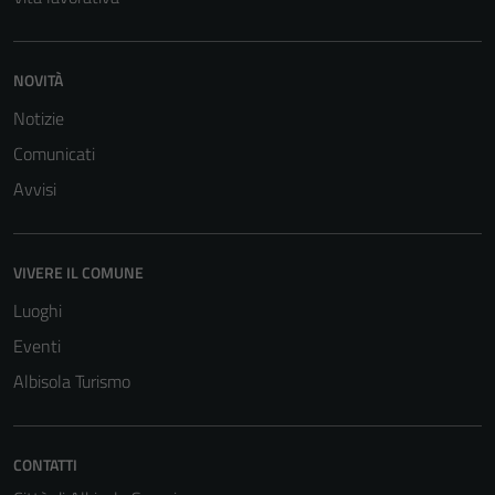
NOVITÀ
Notizie
Comunicati
Avvisi
Tecnici
Questi cookie
VIVERE IL COMUNE
sono necessari
per il
Luoghi
funzionamento
Eventi
del sito e non
Albisola Turismo
possono
essere
disabilitati.
Questi cookie
CONTATTI
non raccolgono