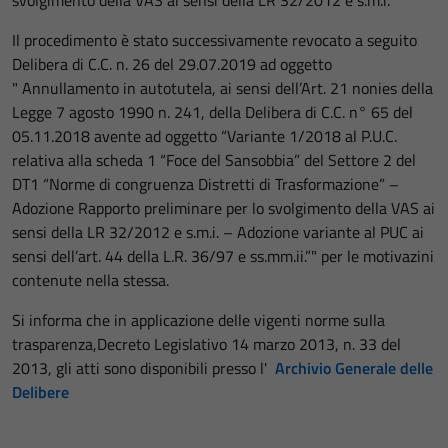
svolgimento della VAS ai sensi della LR 32/2012 e s.m.i.
Il procedimento è stato successivamente revocato a seguito
Delibera di C.C. n. 26 del 29.07.2019 ad oggetto
" Annullamento in autotutela, ai sensi dell’Art. 21 nonies della
Legge 7 agosto 1990 n. 241, della Delibera di C.C. n° 65 del
05.11.2018 avente ad oggetto “Variante 1/2018 al P.U.C.
relativa alla scheda 1 “Foce del Sansobbia” del Settore 2 del
DT1 “Norme di congruenza Distretti di Trasformazione” –
Adozione Rapporto preliminare per lo svolgimento della VAS ai
sensi della LR 32/2012 e s.m.i. – Adozione variante al PUC ai
sensi dell’art. 44 della L.R. 36/97 e ss.mm.ii.”" per le motivazini
contenute nella stessa.
Si informa che in applicazione delle vigenti norme sulla
trasparenza,Decreto Legislativo 14 marzo 2013, n. 33 del
2013, gli atti sono disponibili presso l'
Archivio Generale delle
Delibere