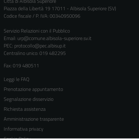
Città di Albisola Superiore
informazioni
Piazza della Libertà 19 17011 - Albisola Superiore (SV)
personali.
Codice fiscale / P. IVA: 00340950096
Servizio Relazioni con il Pubblico
Email:
urp@comune.albisola-superiore.sv.it
PEC:
protocollo@pec.albisup.it
Centralino unico: 019 482295
Fax: 019 480511
Leggi le FAQ
Prenotazione appuntamento
Segnalazione disservizio
Richiesta assistenza
Amministrazione trasparente
Informativa privacy
Cookie Policy