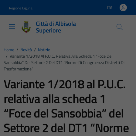
Vai ai contenuti
Vai al footer
ITA
Regione Liguria
Lingua attiva:
Città di Albisola
Superiore
Home
/
Novità
/
Notizie
/
Variante 1/2018 Al P.U.C. Relativa Alla Scheda 1 “Foce Del
Sansobbia” Del Settore 2 Del DT1 “Norme Di Congruenza Distretti Di
Trasformazione”
Variante 1/2018 al P.U.C.
relativa alla scheda 1
“Foce del Sansobbia” del
Settore 2 del DT1 “Norme