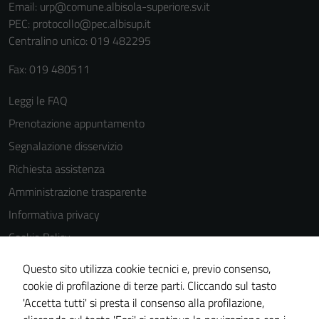
Email:
urp@comune.albisola-superiore.sv.it
PEC:
protocollo@pec.albisup.it
Centralino unico: 019 482295
Fax: 019 480511
Leggi le FAQ
Prenotazione appuntamento
Segnalazione disservizio
Richiesta assistenza
Amministrazione trasparente
Informativa privacy
Cookie Policy
Note legali
Questo sito utilizza cookie tecnici e, previo consenso,
Dichiarazione di accessibilità
cookie di profilazione di terze parti. Cliccando sul tasto
'Accetta tutti' si presta il consenso alla profilazione,
Piano di miglioramento del sito