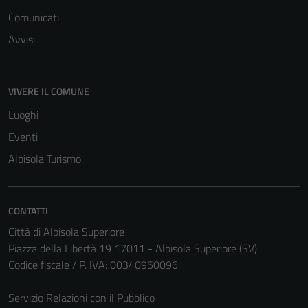
Comunicati
Avvisi
VIVERE IL COMUNE
Tecnici
Luoghi
Questi cookie
sono necessari
Eventi
per il
Albisola Turismo
funzionamento
del sito e non
possono
CONTATTI
essere
Città di Albisola Superiore
disabilitati.
Piazza della Libertà 19 17011 - Albisola Superiore (SV)
Questi cookie
Codice fiscale / P. IVA: 00340950096
non raccolgono
informazioni
Servizio Relazioni con il Pubblico
personali.