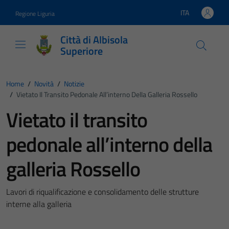
Vai ai contenuti
Vai al footer
ITA
Regione Liguria
Lingua attiva:
Città di Albisola
Superiore
Home
/
Novità
/
Notizie
/
Vietato Il Transito Pedonale All’interno Della Galleria Rossello
Vietato il transito
pedonale all’interno della
galleria Rossello
Lavori di riqualificazione e consolidamento delle strutture
interne alla galleria