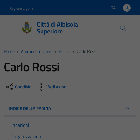
Vai ai contenuti
Vai al footer
ITA
Regione Liguria
Lingua attiva:
Città di Albisola
Superiore
Home
/
Amministrazione
/
Politici
/
Carlo Rossi
Carlo Rossi
Condividi
Vedi azioni
INDICE DELLA PAGINA
Incarichi
Organizzazioni