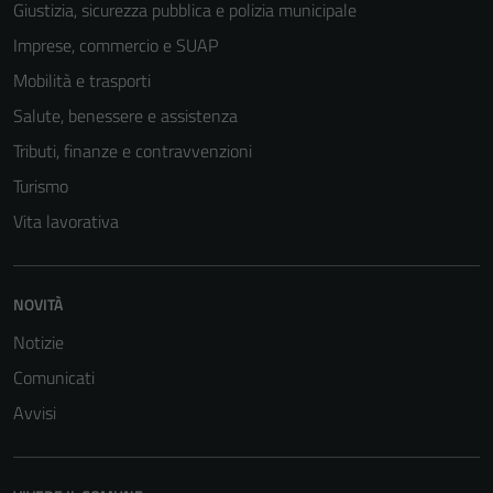
Giustizia, sicurezza pubblica e polizia municipale
Imprese, commercio e SUAP
Mobilità e trasporti
Tecnici
Salute, benessere e assistenza
Questi cookie
sono necessari
Tributi, finanze e contravvenzioni
per il
Turismo
funzionamento
Vita lavorativa
del sito e non
possono
essere
disabilitati.
NOVITÀ
Questi cookie
Notizie
non raccolgono
Comunicati
informazioni
personali.
Avvisi