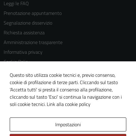
Leggi le FAQ
Prenotazione appuntamento
Segnalazione disservizio
Richiesta assistenza
Amministrazione trasparente
Informativa privacy
Cookie Policy
Note legali
Questo sito utilizza cookie tecnici e, previo consenso,
Dichiarazione di accessibilità
cookie di profilazione di terze parti. Cliccando sul tasto
'Accetta tutti' si presta il consenso alla profilazione,
Piano di miglioramento del sito
cliccando sul tasto 'Esci' si continua la navigazione con i
Statistiche sito web
soli cookie tecnici.
Link alla cookie policy
Area Privata
Impostazioni