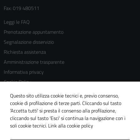
del sito e non
Fax: 019 480511
possono
essere
Leggi le FAQ
disabilitati.
Prenotazione appuntamento
Questi cookie
non raccolgono
Segnalazione disservizio
informazioni
Richiesta assistenza
personali.
Amministrazione trasparente
Informativa privacy
Cookie Policy
Note legali
Questo sito utilizza cookie tecnici e, previo consenso,
Dichiarazione di accessibilità
cookie di profilazione di terze parti. Cliccando sul tasto
'Accetta tutti' si presta il consenso alla profilazione,
Piano di miglioramento del sito
cliccando sul tasto 'Esci' si continua la navigazione con i
Statistiche sito web
soli cookie tecnici.
Link alla cookie policy