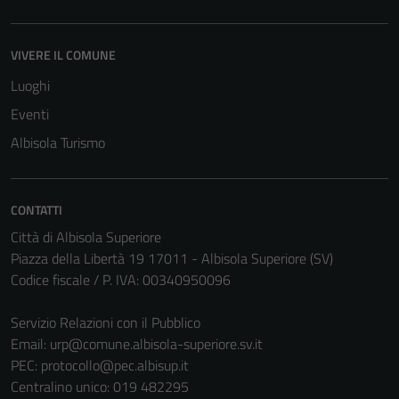
VIVERE IL COMUNE
Luoghi
Eventi
Albisola Turismo
CONTATTI
Città di Albisola Superiore
Piazza della Libertà 19 17011 - Albisola Superiore (SV)
Codice fiscale / P. IVA: 00340950096
Tecnici
Questi cookie
Servizio Relazioni con il Pubblico
sono necessari
Email:
urp@comune.albisola-superiore.sv.it
per il
PEC:
protocollo@pec.albisup.it
funzionamento
Centralino unico: 019 482295