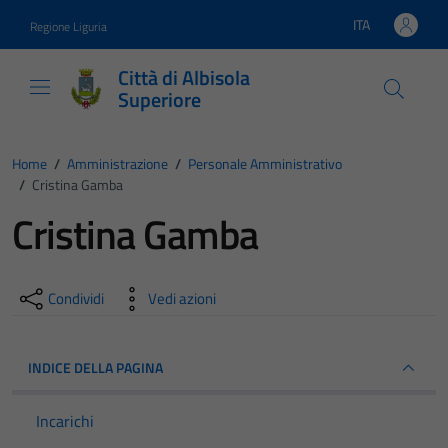
Vai ai contenuti
Vai al footer
ITA
Regione Liguria
Lingua attiva:
Città di Albisola
Superiore
Home
/
Amministrazione
/
Personale Amministrativo
/
Cristina Gamba
Cristina Gamba
Condividi
Vedi azioni
INDICE DELLA PAGINA
Incarichi