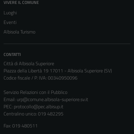
VIVERE IL COMUNE
Luoghi
Eventi
Tecnici
Albisola Turismo
Questi cookie
sono necessari
per il
funzionamento
CONTATTI
del sito e non
Città di Albisola Superiore
possono
Piazza della Libertà 19 17011 - Albisola Superiore (SV)
essere
Codice fiscale / P. IVA: 00340950096
disabilitati.
Questi cookie
Servizio Relazioni con il Pubblico
non raccolgono
Email:
urp@comune.albisola-superiore.sv.it
informazioni
PEC:
protocollo@pec.albisup.it
personali.
Centralino unico: 019 482295
Fax: 019 480511