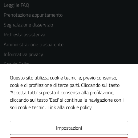
Leggi le FAQ
Prenotazione appuntamento
Segnalazione disservizio
Richiesta assistenza
Amministrazione trasparente
Informativa privacy
Cookie Policy
Note legali
Questo sito utilizza cookie tecnici e, previo consenso,
Dichiarazione di accessibilità
cookie di profilazione di terze parti. Cliccando sul tasto
'Accetta tutti' si presta il consenso alla profilazione,
Piano di miglioramento del sito
cliccando sul tasto 'Esci' si continua la navigazione con i
Statistiche sito web
soli cookie tecnici.
Link alla cookie policy
Area Privata
Impostazioni