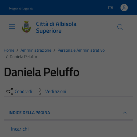
Vai ai contenuti
Vai al footer
ITA
Regione Liguria
Lingua attiva:
Città di Albisola
Superiore
Home
/
Amministrazione
/
Personale Amministrativo
/
Daniela Peluffo
Daniela Peluffo
Condividi
Vedi azioni
INDICE DELLA PAGINA
Incarichi