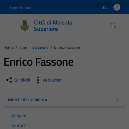
Vai ai contenuti
Vai al footer
ITA
Regione Liguria
Lingua attiva:
Città di Albisola
Superiore
Home
/
Amministrazione
/
Enrico Fassone
Enrico Fassone
Condividi
Vedi azioni
INDICE DELLA PAGINA
Deleghe
Contatti