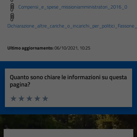
Compensi_e_spese_missioniamministratori_2016_0
Dichiarazione_altre_cariche_o_incarichi_per_politici_Fasson
Ultimo aggiornamento:
06/10/2021, 10:25
Quanto sono chiare le informazioni su questa
pagina?
Valuta 1 stelle su 5
Valuta 2 stelle su 5
Valuta 3 stelle su 5
Valuta 4 stelle su 5
Valuta 5 stelle su 5