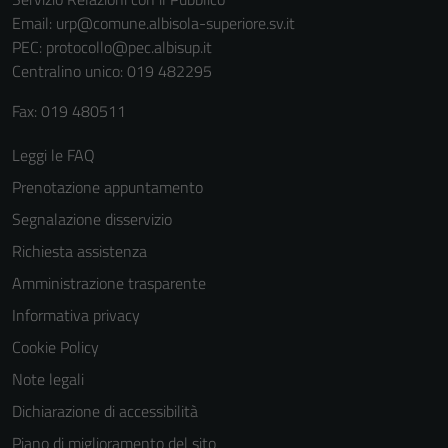
Email:
urp@comune.albisola-superiore.sv.it
PEC:
protocollo@pec.albisup.it
Centralino unico: 019 482295
Tecnici
Fax: 019 480511
Questi cookie
Leggi le FAQ
sono necessari
per il
Prenotazione appuntamento
funzionamento
Segnalazione disservizio
del sito e non
Richiesta assistenza
possono
essere
Amministrazione trasparente
disabilitati.
Informativa privacy
Questi cookie
Cookie Policy
non raccolgono
informazioni
Note legali
personali.
Dichiarazione di accessibilità
Piano di miglioramento del sito