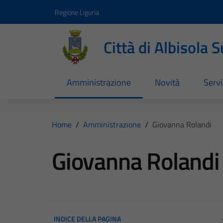
Vai ai contenuti
Vai al footer
Regione Liguria
Città di Albisola 
Amministrazione
Novità
Servi
Home
/
Amministrazione
/
Giovanna Rolandi
Giovanna Rolandi
INDICE DELLA PAGINA