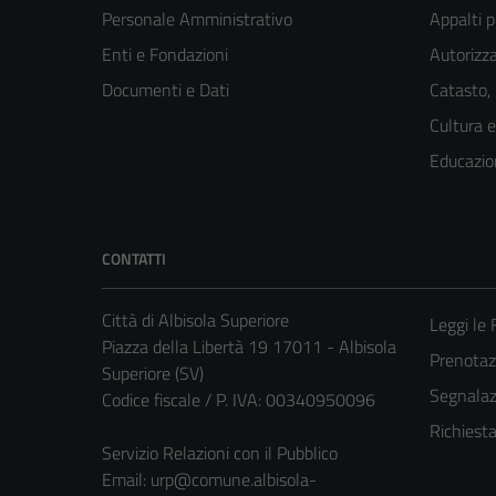
Personale Amministrativo
Appalti p
Enti e Fondazioni
Autorizza
Documenti e Dati
Catasto,
Cultura 
Educazio
CONTATTI
Città di Albisola Superiore
Leggi le
Piazza della Libertà 19 17011 - Albisola
Prenota
Superiore (SV)
Segnalazi
Codice fiscale / P. IVA: 00340950096
Richiest
Servizio Relazioni con il Pubblico
Email:
urp@comune.albisola-