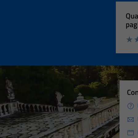
Qua
pag
Valut
Va
Con