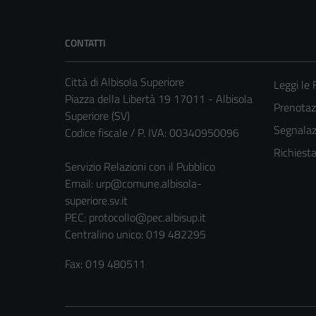
CONTATTI
Città di Albisola Superiore
Leggi le
Piazza della Libertà 19 17011 - Albisola
Prenota
Superiore (SV)
Segnalazi
Codice fiscale / P. IVA: 00340950096
Richiest
Servizio Relazioni con il Pubblico
Email:
urp@comune.albisola-
superiore.sv.it
PEC:
protocollo@pec.albisup.it
Centralino unico: 019 482295
Fax: 019 480511