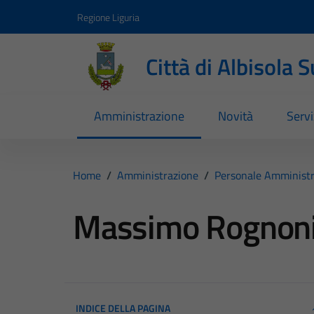
Vai ai contenuti
Vai al footer
Regione Liguria
Città di Albisola 
Amministrazione
Novità
Servi
Home
/
Amministrazione
/
Personale Amministr
Massimo Rognon
INDICE DELLA PAGINA