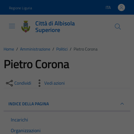
Vai ai contenuti
Vai al footer
ITA
Regione Liguria
Lingua attiva:
Città di Albisola
Superiore
Home
/
Amministrazione
/
Politici
/
Pietro Corona
Pietro Corona
Condividi
Vedi azioni
INDICE DELLA PAGINA
Incarichi
Organizzazioni