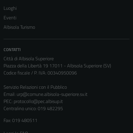
essere
Luoghi
disabilitati.
Eventi
Questi cookie
Albisola Turismo
non raccolgono
informazioni
personali.
CONTATTI
Città di Albisola Superiore
Piazza della Libertà 19 17011 - Albisola Superiore (SV)
Codice fiscale / P. IVA: 00340950096
Servizio Relazioni con il Pubblico
Email:
urp@comune.albisola-superiore.sv.it
PEC:
protocollo@pec.albisup.it
Centralino unico: 019 482295
Fax: 019 480511