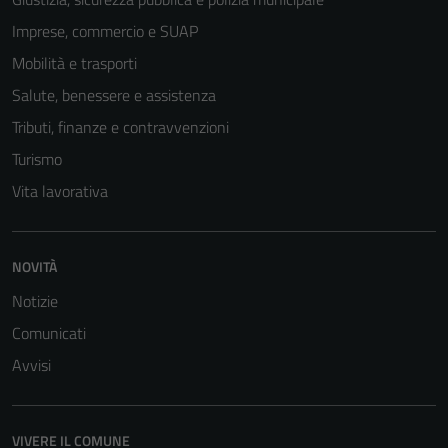
Imprese, commercio e SUAP
Mobilità e trasporti
Salute, benessere e assistenza
Tributi, finanze e contravvenzioni
Turismo
Vita lavorativa
NOVITÀ
Tecnici
Notizie
Questi cookie
Comunicati
sono necessari
Avvisi
per il
funzionamento
del sito e non
VIVERE IL COMUNE
possono