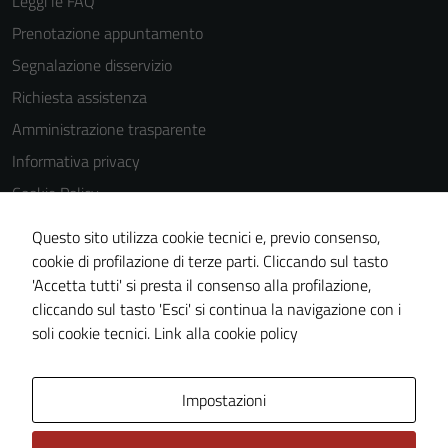
Leggi le FAQ
Prenotazione appuntamento
Segnalazione disservizio
Richiesta assistenza
Amministrazione trasparente
Informativa privacy
Cookie Policy
Note legali
Questo sito utilizza cookie tecnici e, previo consenso,
Dichiarazione di accessibilità
cookie di profilazione di terze parti. Cliccando sul tasto
'Accetta tutti' si presta il consenso alla profilazione,
Piano di miglioramento del sito
cliccando sul tasto 'Esci' si continua la navigazione con i
Statistiche sito web
soli cookie tecnici.
Link alla cookie policy
Area Privata
Impostazioni