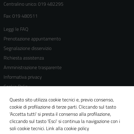
Centralino unico: 019 482295
Fax: 019 480511
Leggi le FAQ
Prenotazione appuntamento
Segnalazione disservizio
Richiesta assistenza
Amministrazione trasparente
Informativa privacy
Cookie Policy
Note legali
Questo sito utilizza cookie tecnici e, previo consenso,
Dichiarazione di accessibilità
cookie di profilazione di terze parti. Cliccando sul tasto
'Accetta tutti' si presta il consenso alla profilazione,
Piano di miglioramento del sito
cliccando sul tasto 'Esci' si continua la navigazione con i
Statistiche sito web
soli cookie tecnici.
Link alla cookie policy