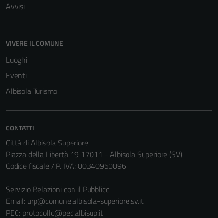
Avvisi
VIVERE IL COMUNE
Tecnici
Luoghi
Questi cookie
Eventi
sono necessari
Albisola Turismo
per il
funzionamento
del sito e non
CONTATTI
possono
essere
Città di Albisola Superiore
disabilitati.
Piazza della Libertà 19 17011 - Albisola Superiore (SV)
Questi cookie
Codice fiscale / P. IVA: 00340950096
non raccolgono
informazioni
Servizio Relazioni con il Pubblico
personali.
Email:
urp@comune.albisola-superiore.sv.it
PEC:
protocollo@pec.albisup.it