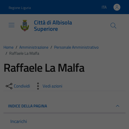
Vai ai contenuti
Vai al footer
ITA
Regione Liguria
Lingua attiva:
Città di Albisola
Superiore
Home
/
Amministrazione
/
Personale Amministrativo
/
Raffaele La Malfa
Raffaele La Malfa
Condividi
Vedi azioni
INDICE DELLA PAGINA
Incarichi