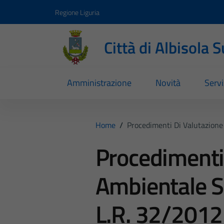
Vai ai contenuti
Vai al footer
Regione Liguria
Città di Albisola 
Amministrazione
Novità
Servi
Home
/
Procedimenti Di Valutazione
Procedimenti
Ambientale S
L.R. 32/2012