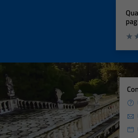
Qua
pag
Valut
Va
Con