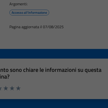
Argomenti:
Accesso all'informazione
Pagina aggiornata il 07/08/2025
nto sono chiare le informazioni su questa
ina?
a 1 stelle su 5
luta 2 stelle su 5
Valuta 3 stelle su 5
Valuta 4 stelle su 5
Valuta 5 stelle su 5