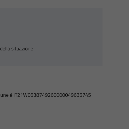
della situazione
l Comune è IT21W0538749260000049635745