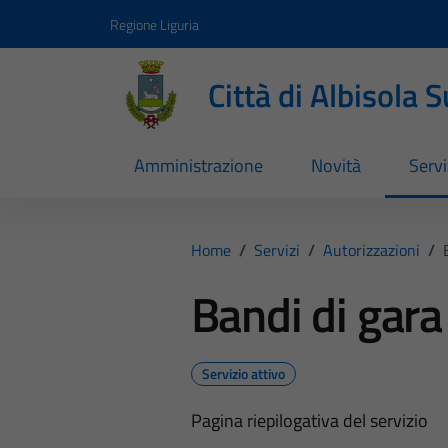
Vai ai contenuti
Vai al footer
Regione Liguria
Città di Albisola 
Amministrazione
Novità
Servi
Home
/
Servizi
/
Autorizzazioni
/
Bandi di gara 
Servizio attivo
Pagina riepilogativa del servizio