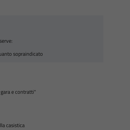
serve:
uanto sopraindicato
 gara e contratti"
la casistica