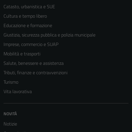
funzionamento
Catasto, urbanistica e SUE
del sito e non
Cultura e tempo libero
possono
essere
Educazione e formazione
disabilitati.
Giustizia, sicurezza pubblica e polizia municipale
Questi cookie
Imprese, commercio e SUAP
non raccolgono
informazioni
Mobilità e trasporti
personali.
Salute, benessere e assistenza
Tributi, finanze e contravvenzioni
Turismo
Vita lavorativa
NOVITÀ
Notizie