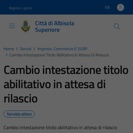
Vai ai contenuti
Vai al footer
ITA
Regione Liguria
Lingua attiva:
Città di Albisola
Superiore
Home
/
Servizi
/
Imprese, Commercio E SUAP
/
Cambio Intestazione Titolo Abilitativo In Attesa Di Rilascio
Cambio intestazione titolo
abilitativo in attesa di
rilascio
Servizio attivo
Cambio intestazione titolo abilitativo in attesa di rilascio