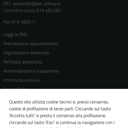
PEC:
protocollo@pec.albisup.it
Centralino unico: 019 482295
Fax: 019 480511
Leggi le FAQ
Prenotazione appuntamento
Segnalazione disservizio
Richiesta assistenza
Amministrazione trasparente
Informativa privacy
Cookie Policy
Note legali
Questo sito utilizza cookie tecnici e, previo consenso,
Dichiarazione di accessibilità
cookie di profilazione di terze parti. Cliccando sul tasto
'Accetta tutti' si presta il consenso alla profilazione,
Piano di miglioramento del sito
cliccando sul tasto 'Esci' si continua la navigazione con i
Statistiche sito web