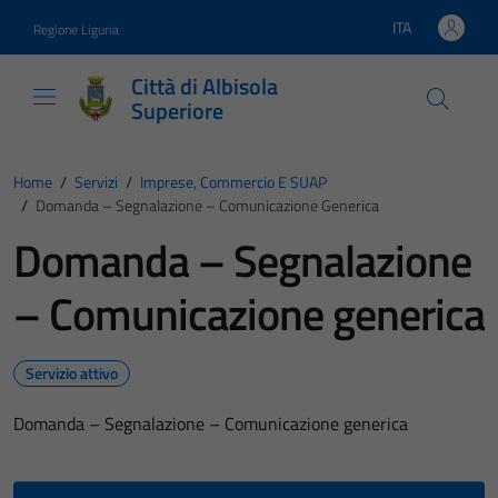
Vai ai contenuti
Vai al footer
ITA
Regione Liguria
Lingua attiva:
Città di Albisola
Superiore
Home
/
Servizi
/
Imprese, Commercio E SUAP
/
Domanda – Segnalazione – Comunicazione Generica
Domanda – Segnalazione
– Comunicazione generica
Servizio attivo
Domanda – Segnalazione – Comunicazione generica