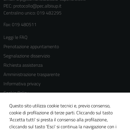
PEC:
protocollo@pec.albisup.it
Centralino unico: 019 482295
Fax: 019 480511
Leggi le FAQ
Prenotazione appuntamento
Segnalazione disservizio
Richiesta assistenza
Amministrazione trasparente
Informativa privacy
Cookie Policy
Note legali
Questo sito utilizza cookie tecnici e, previo consenso,
Dichiarazione di accessibilità
cookie di profilazione di terze parti. Cliccando sul tasto
'Accetta tutti' si presta il consenso alla profilazione,
Piano di miglioramento del sito
cliccando sul tasto 'Esci' si continua la navigazione con i