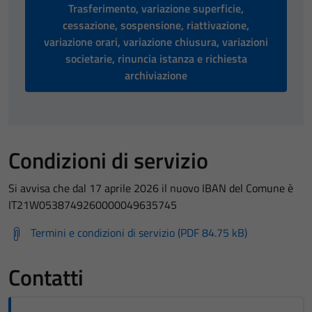
Trasferimento, variazione superficie,
cessazione, sospensione, riattivazione,
variazione orari, variazione chiusura, variazioni
societarie, rinuncia istanza e richiesta
archiviazione
Condizioni di servizio
Si avvisa che dal 17 aprile 2026 il nuovo IBAN del Comune è
IT21W0538749260000049635745
Termini e condizioni di servizio (PDF 84.75 kB)
Contatti