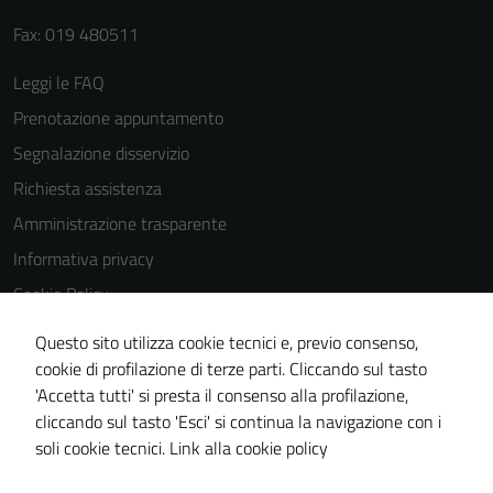
Fax: 019 480511
Leggi le FAQ
Prenotazione appuntamento
Segnalazione disservizio
Richiesta assistenza
Amministrazione trasparente
Informativa privacy
Cookie Policy
Note legali
Questo sito utilizza cookie tecnici e, previo consenso,
Dichiarazione di accessibilità
cookie di profilazione di terze parti. Cliccando sul tasto
'Accetta tutti' si presta il consenso alla profilazione,
Piano di miglioramento del sito
cliccando sul tasto 'Esci' si continua la navigazione con i
Statistiche sito web
soli cookie tecnici.
Link alla cookie policy