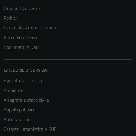
Organi di Governo
Politici
Personale Amministrativo
Tecnici
Enti e Fondazioni
Questi cookie
Documenti e Dati
sono necessari
per il
funzionamento
CATEGORIE DI SERVIZIO
del sito e non
possono
Agricoltura e pesca
essere
Ambiente
disabilitati.
Anagrafe e stato civile
Questi cookie
non raccolgono
Appalti pubblici
informazioni
Autorizzazioni
personali.
Catasto, urbanistica e SUE