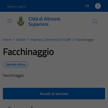
Vai ai contenuti
Vai al footer
ITA
Regione Liguria
Lingua attiva:
Città di Albisola
Superiore
Home
/
Servizi
/
Imprese, Commercio E SUAP
/
Facchinaggio
Facchinaggio
Servizio attivo
Facchinaggio
Accedi al servizio