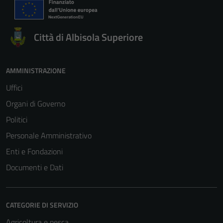
Questi cookie
sono necessari
per il
Città di Albisola Superiore
funzionamento
del sito e non
possono
AMMINISTRAZIONE
essere
disabilitati.
Uffici
Questi cookie
Organi di Governo
non raccolgono
Politici
informazioni
personali.
Personale Amministrativo
Enti e Fondazioni
Documenti e Dati
CATEGORIE DI SERVIZIO
Agricoltura e pesca