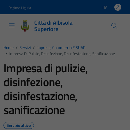
Vai ai contenuti
Vai al footer
ITA
Regione Liguria
Lingua attiva:
Città di Albisola
Superiore
Home
/
Servizi
/
Imprese, Commercio E SUAP
/
Impresa Di Pulizie, Disinfezione, Disinfestazione, Sanificazione
Impresa di pulizie,
disinfezione,
disinfestazione,
sanificazione
Servizio attivo