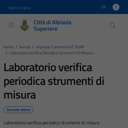
Vai ai contenuti
Vai al footer
ITA
Regione Liguria
Lingua attiva:
Città di Albisola
Superiore
Home
/
Servizi
/
Imprese, Commercio E SUAP
/
Laboratorio Verifica Periodica Strumenti Di Misura
Laboratorio verifica
periodica strumenti di
misura
Servizio attivo
Laboratorio verifica periodica strumenti di misura