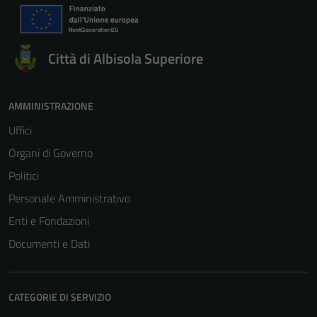
Città di Albisola Superiore
AMMINISTRAZIONE
Uffici
Tecnici
Organi di Governo
Questi cookie
Politici
sono necessari
Personale Amministrativo
per il
funzionamento
Enti e Fondazioni
del sito e non
Documenti e Dati
possono
essere
disabilitati.
CATEGORIE DI SERVIZIO
Questi cookie
non raccolgono