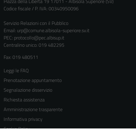
Piazza della Libertà 19 17011 - Albisola Superiore (SV)
Codice fiscale / P. IVA: 00340950096
Servizio Relazioni con il Pubblico
Email:
urp@comune.albisola-superiore.sv.it
PEC:
protocollo@pec.albisup.it
Centralino unico: 019 482295
Fax: 019 480511
Leggi le FAQ
Prenotazione appuntamento
Segnalazione disservizio
Richiesta assistenza
Amministrazione trasparente
Informativa privacy
Cookie Policy