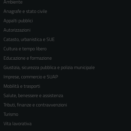
Ambiente
sono necessari
Anagrafe e stato civile
per il
funzionamento
Appalti pubblici
del sito e non
Autorizzazioni
possono
Catasto, urbanistica e SUE
essere
disabilitati.
Cultura e tempo libero
Questi cookie
Educazione e formazione
non raccolgono
Giustizia, sicurezza pubblica e polizia municipale
informazioni
personali.
Imprese, commercio e SUAP
Mobilità e trasporti
Salute, benessere e assistenza
Tributi, finanze e contravvenzioni
Turismo
Vita lavorativa