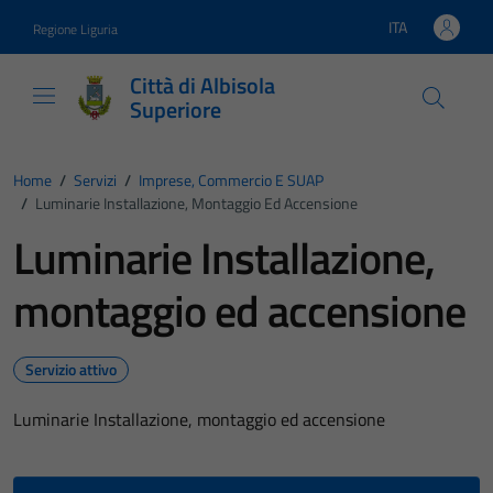
Vai ai contenuti
Vai al footer
ITA
Regione Liguria
Lingua attiva:
Città di Albisola
Superiore
Home
/
Servizi
/
Imprese, Commercio E SUAP
/
Luminarie Installazione, Montaggio Ed Accensione
Luminarie Installazione,
montaggio ed accensione
Servizio attivo
Luminarie Installazione, montaggio ed accensione