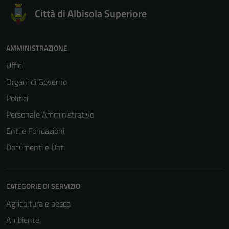
sono necessari
Città di Albisola Superiore
per il
funzionamento
del sito e non
AMMINISTRAZIONE
possono
essere
Uffici
disabilitati.
Organi di Governo
Questi cookie
Politici
non raccolgono
informazioni
Personale Amministrativo
personali.
Enti e Fondazioni
Documenti e Dati
CATEGORIE DI SERVIZIO
Agricoltura e pesca
Ambiente