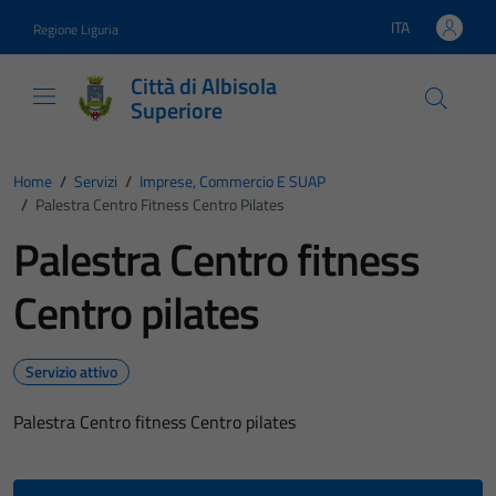
Vai ai contenuti
Vai al footer
ITA
Regione Liguria
Lingua attiva:
Città di Albisola
Superiore
Home
/
Servizi
/
Imprese, Commercio E SUAP
/
Palestra Centro Fitness Centro Pilates
Palestra Centro fitness
Centro pilates
Servizio attivo
Palestra Centro fitness Centro pilates