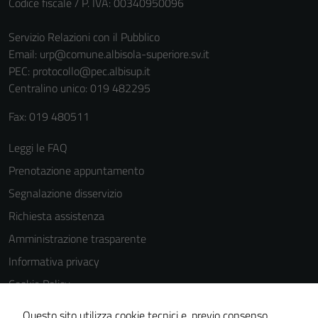
Codice fiscale / P. IVA: 00340950096
Servizio Relazioni con il Pubblico
Email:
urp@comune.albisola-superiore.sv.it
PEC:
protocollo@pec.albisup.it
Centralino unico: 019 482295
Fax: 019 480511
Leggi le FAQ
Prenotazione appuntamento
Segnalazione disservizio
Richiesta assistenza
Amministrazione trasparente
Informativa privacy
Cookie Policy
Note legali
Questo sito utilizza cookie tecnici e, previo consenso,