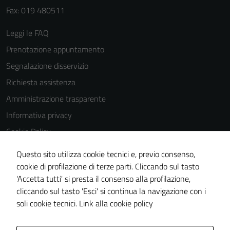
Fax: 019 480511
Leggi le FAQ
Prenotazione appuntamento
Segnalazione disservizio
Richiesta assistenza
Amministrazione trasparente
Informativa privacy
Cookie Policy
Note legali
Questo sito utilizza cookie tecnici e, previo consenso,
Dichiarazione di accessibilità
cookie di profilazione di terze parti. Cliccando sul tasto
'Accetta tutti' si presta il consenso alla profilazione,
Piano di miglioramento del sito
cliccando sul tasto 'Esci' si continua la navigazione con i
Statistiche sito web
soli cookie tecnici.
Link alla cookie policy