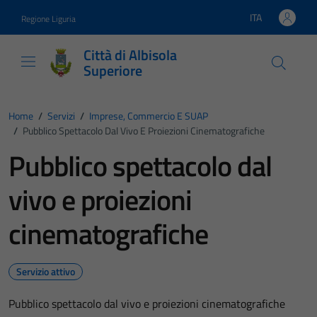
Vai ai contenuti
Vai al footer
ITA
Regione Liguria
Lingua attiva:
Città di Albisola
Superiore
Home
/
Servizi
/
Imprese, Commercio E SUAP
/
Pubblico Spettacolo Dal Vivo E Proiezioni Cinematografiche
Pubblico spettacolo dal
vivo e proiezioni
cinematografiche
Servizio attivo
Pubblico spettacolo dal vivo e proiezioni cinematografiche