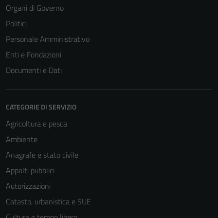
Organi di Governo
Politici
Personale Amministrativo
Tecnici
Enti e Fondazioni
Questi cookie
Documenti e Dati
sono necessari
per il
funzionamento
CATEGORIE DI SERVIZIO
del sito e non
possono
Agricoltura e pesca
essere
Ambiente
disabilitati.
Anagrafe e stato civile
Questi cookie
non raccolgono
Appalti pubblici
informazioni
Autorizzazioni
personali.
Catasto, urbanistica e SUE
Cultura e tempo libero