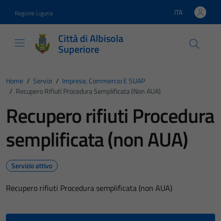
Vai ai contenuti
Vai al footer
ITA
Regione Liguria
Lingua attiva:
Città di Albisola
Superiore
Home
/
Servizi
/
Imprese, Commercio E SUAP
/
Recupero Rifiuti Procedura Semplificata (non AUA)
Recupero rifiuti Procedura
semplificata (non AUA)
Servizio attivo
Recupero rifiuti Procedura semplificata (non AUA)