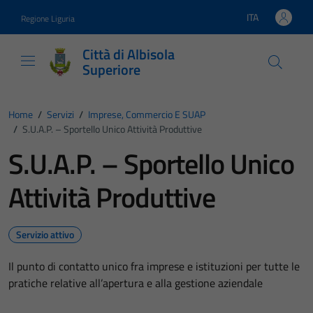
Vai ai contenuti
Vai al footer
ITA
Regione Liguria
Lingua attiva:
Città di Albisola
Superiore
Home
/
Servizi
/
Imprese, Commercio E SUAP
/
S.U.A.P. – Sportello Unico Attività Produttive
S.U.A.P. – Sportello Unico
Attività Produttive
Servizio attivo
Il punto di contatto unico fra imprese e istituzioni per tutte le
pratiche relative all’apertura e alla gestione aziendale