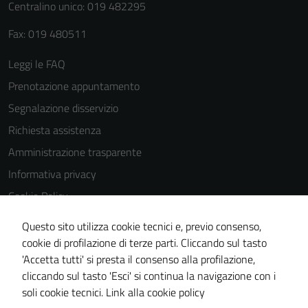
Centralino unico: 019 482295
Fax: 019 480511
Leggi le FAQ
Prenotazione appuntamento
Segnalazione disservizio
Richiesta assistenza
Amministrazione trasparente
Informativa privacy
Cookie Policy
Note legali
Questo sito utilizza cookie tecnici e, previo consenso,
Dichiarazione di accessibilità
cookie di profilazione di terze parti. Cliccando sul tasto
'Accetta tutti' si presta il consenso alla profilazione,
Piano di miglioramento del sito
cliccando sul tasto 'Esci' si continua la navigazione con i
Statistiche sito web
soli cookie tecnici.
Link alla cookie policy