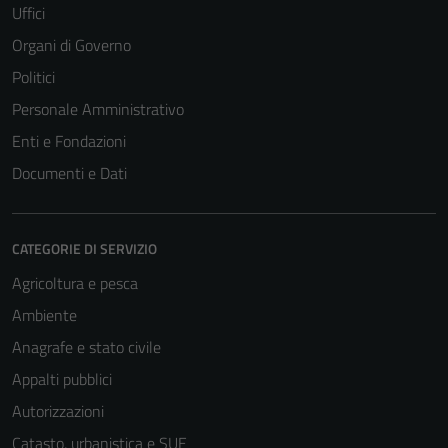
Uffici
del sito e non
possono
Organi di Governo
essere
Politici
disabilitati.
Personale Amministrativo
Questi cookie
non raccolgono
Enti e Fondazioni
informazioni
Documenti e Dati
personali.
CATEGORIE DI SERVIZIO
Agricoltura e pesca
Ambiente
Anagrafe e stato civile
Appalti pubblici
Autorizzazioni
Catasto, urbanistica e SUE