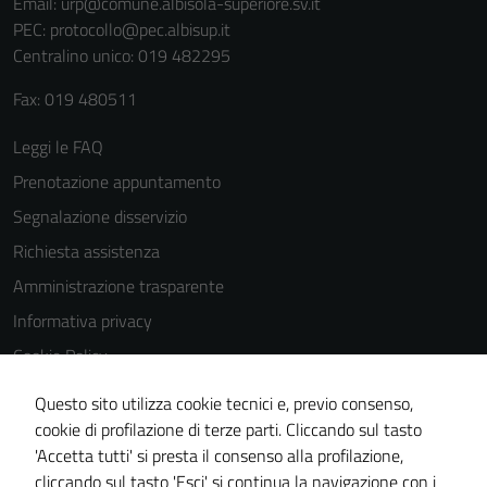
Email:
urp@comune.albisola-superiore.sv.it
PEC:
protocollo@pec.albisup.it
Centralino unico: 019 482295
Fax: 019 480511
Leggi le FAQ
Prenotazione appuntamento
Segnalazione disservizio
Richiesta assistenza
Amministrazione trasparente
Informativa privacy
Cookie Policy
Note legali
Questo sito utilizza cookie tecnici e, previo consenso,
Dichiarazione di accessibilità
cookie di profilazione di terze parti. Cliccando sul tasto
'Accetta tutti' si presta il consenso alla profilazione,
Piano di miglioramento del sito
cliccando sul tasto 'Esci' si continua la navigazione con i