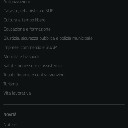
Autorizzazioni
Catasto, urbanistica e SUE
Cultura e tempo libero
Educazione e formazione
Giustizia, sicurezza pubblica e polizia municipale
Tecnici
Imprese, commercio e SUAP
Questi cookie
sono necessari
Mobilità e trasporti
per il
Salute, benessere e assistenza
funzionamento
Tributi, finanze e contravvenzioni
del sito e non
possono
Turismo
essere
Vita lavorativa
disabilitati.
Questi cookie
non raccolgono
NOVITÀ
informazioni
personali.
Notizie