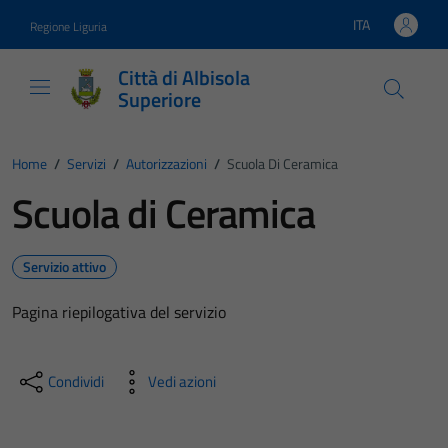
Vai ai contenuti
Vai al footer
ITA
Regione Liguria
Lingua attiva:
Città di Albisola
Superiore
Home
/
Servizi
/
Autorizzazioni
/
Scuola Di Ceramica
Scuola di Ceramica
Servizio attivo
Pagina riepilogativa del servizio
Condividi
Vedi azioni