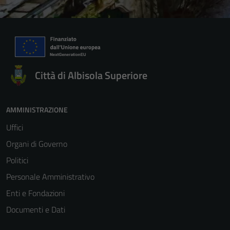
Città di Albisola Superiore
AMMINISTRAZIONE
Tecnici
Uffici
Questi cookie
Organi di Governo
sono necessari
Politici
per il
funzionamento
Personale Amministrativo
del sito e non
Enti e Fondazioni
possono
Documenti e Dati
essere
disabilitati.