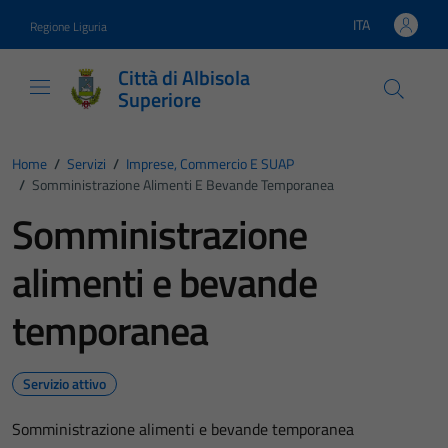
Vai ai contenuti
Vai al footer
ITA
Regione Liguria
Lingua attiva:
Città di Albisola
Superiore
Home
/
Servizi
/
Imprese, Commercio E SUAP
/
Somministrazione Alimenti E Bevande Temporanea
Somministrazione
alimenti e bevande
temporanea
Servizio attivo
Somministrazione alimenti e bevande temporanea