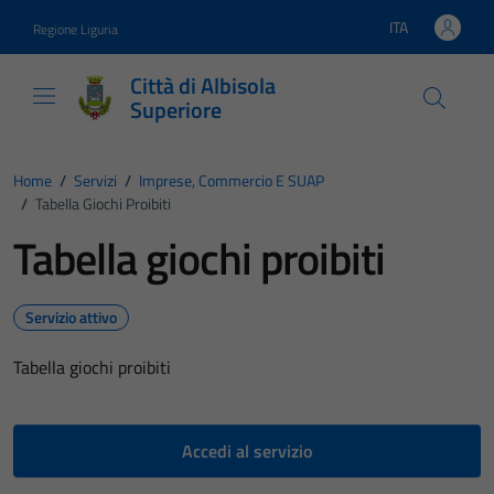
Vai ai contenuti
Vai al footer
ITA
Regione Liguria
Lingua attiva:
Città di Albisola
Superiore
Home
/
Servizi
/
Imprese, Commercio E SUAP
/
Tabella Giochi Proibiti
Tabella giochi proibiti
Servizio attivo
Tabella giochi proibiti
Accedi al servizio