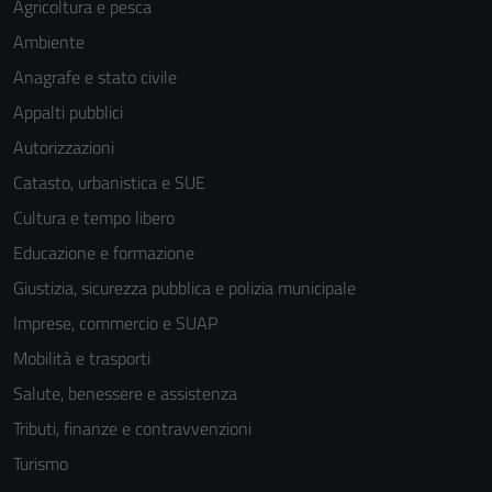
Agricoltura e pesca
Questi cookie
sono necessari
Ambiente
per il
Anagrafe e stato civile
funzionamento
Appalti pubblici
del sito e non
possono
Autorizzazioni
essere
Catasto, urbanistica e SUE
disabilitati.
Cultura e tempo libero
Questi cookie
non raccolgono
Educazione e formazione
informazioni
Giustizia, sicurezza pubblica e polizia municipale
personali.
Imprese, commercio e SUAP
Mobilità e trasporti
Salute, benessere e assistenza
Tributi, finanze e contravvenzioni
Turismo