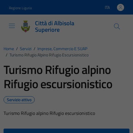
Vai ai contenuti
Vai al footer
ITA
Regione Liguria
Lingua attiva:
Città di Albisola
Superiore
Home
/
Servizi
/
Imprese, Commercio E SUAP
/
Turismo Rifugio Alpino Rifugio Escursionistico
Turismo Rifugio alpino
Rifugio escursionistico
Servizio attivo
Turismo Rifugio alpino Rifugio escursionistico