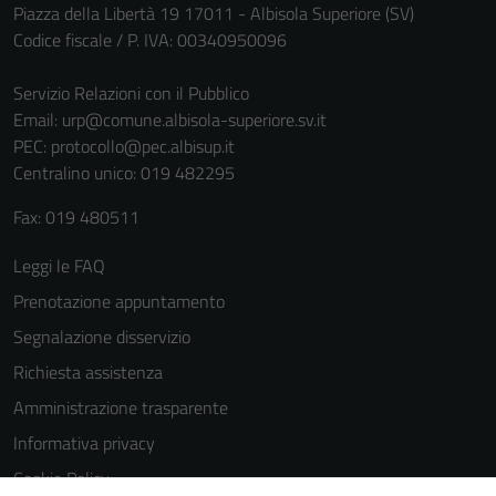
Piazza della Libertà 19 17011 - Albisola Superiore (SV)
Codice fiscale / P. IVA: 00340950096
Servizio Relazioni con il Pubblico
Email:
urp@comune.albisola-superiore.sv.it
PEC:
protocollo@pec.albisup.it
Centralino unico: 019 482295
Fax: 019 480511
Leggi le FAQ
Prenotazione appuntamento
Segnalazione disservizio
Richiesta assistenza
Amministrazione trasparente
Informativa privacy
Cookie Policy