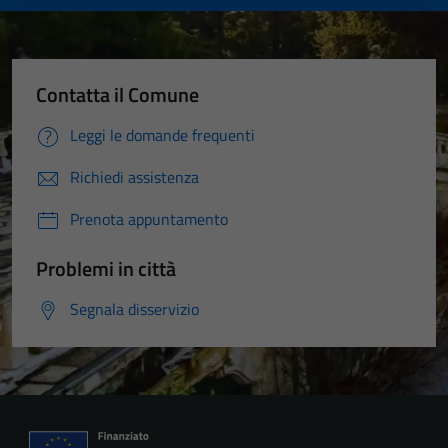
Contatta il Comune
Leggi le domande frequenti
Richiedi assistenza
Tecnici
Prenota appuntamento
Questi cookie
sono necessari
Problemi in città
per il
funzionamento
Segnala disservizio
del sito e non
possono
essere
disabilitati.
Questi cookie
non raccolgono