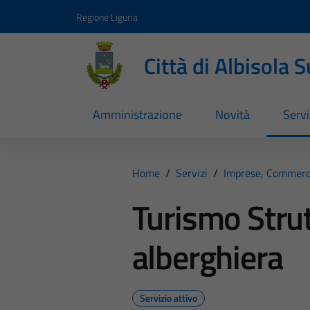
Vai ai contenuti
Vai al footer
Regione Liguria
Città di Albisola 
Amministrazione
Novità
Servi
Home
/
Servizi
/
Imprese, Commerc
Turismo Strut
alberghiera
Servizio attivo