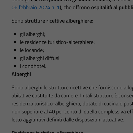
06 febbraio 2024 n. 1
), che offrono
ospitalità al pubbli
Sono
strutture ricettive alberghiere
:
gli alberghi;
le residenze turistico-alberghiere;
le locande;
gli alberghi diffusi;
i condhotel.
Alberghi
Sono alberghi le strutture ricettive che forniscono allo
abitative costituite da camere. In tali strutture è consen
residenza turistico-alberghiera, dotate di cucina o post
non superiore al 40 per cento di quella complessiva effe
letto aggiuntivi definiti dalle disposizioni attuative.
Residenze turistico-alberghiere