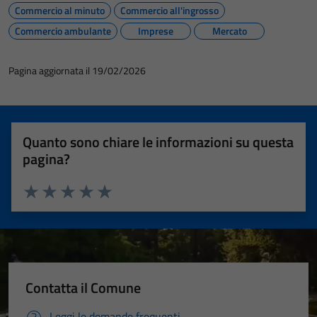
Commercio al minuto
Commercio all'ingrosso
Commercio ambulante
Imprese
Mercato
Pagina aggiornata il 19/02/2026
Quanto sono chiare le informazioni su questa
pagina?
Valuta 1 stelle su 5
Valuta 2 stelle su 5
Valuta 3 stelle su 5
Valuta 4 stelle su 5
Valuta 5 stelle su 5
Contatta il Comune
Leggi le domande frequenti