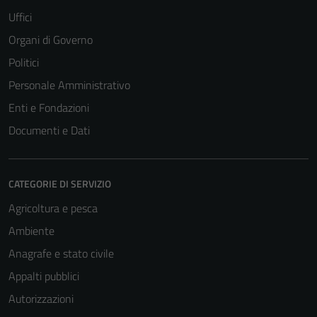
Uffici
del sito e non
possono
Organi di Governo
essere
Politici
disabilitati.
Personale Amministrativo
Questi cookie
non raccolgono
Enti e Fondazioni
informazioni
Documenti e Dati
personali.
CATEGORIE DI SERVIZIO
Agricoltura e pesca
Ambiente
Anagrafe e stato civile
Appalti pubblici
Autorizzazioni