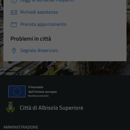
Richiedi assistenza
Prenota appuntamento
Problemi in città
Segnala disservizio
Tecnici
Città di Albisola Superiore
Questi cookie
sono necessari
per il
AMMINISTRAZIONE
funzionamento