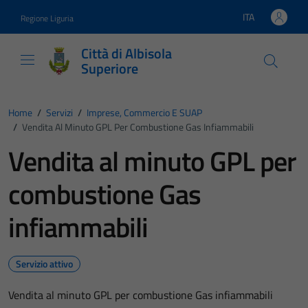
Vai ai contenuti
Vai al footer
ITA
Regione Liguria
Lingua attiva:
Città di Albisola
Superiore
Home
/
Servizi
/
Imprese, Commercio E SUAP
/
Vendita Al Minuto GPL Per Combustione Gas Infiammabili
Vendita al minuto GPL per
combustione Gas
infiammabili
Servizio attivo
Vendita al minuto GPL per combustione Gas infiammabili