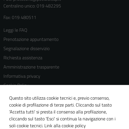
Centralino unico: 019 482295
Fax: 019 480511
Leggi le FAQ
Prenotazione appuntamento
Segnalazione disservizio
Richiesta assistenza
Amministrazione trasparente
Informativa privacy
Cookie Policy
Note legali
Questo sito utilizza cookie tecnici e, previo consenso,
Dichiarazione di accessibilità
cookie di profilazione di terze parti. Cliccando sul tasto
'Accetta tutti' si presta il consenso alla profilazione,
Piano di miglioramento del sito
cliccando sul tasto 'Esci' si continua la navigazione con i
Statistiche sito web
soli cookie tecnici.
Link alla cookie policy