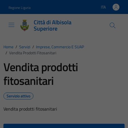
Vai ai contenuti
Vai al footer
ITA
Regione Liguria
Lingua attiva:
Città di Albisola
Superiore
Home
/
Servizi
/
Imprese, Commercio E SUAP
/
Vendita Prodotti Fitosanitari
Vendita prodotti
fitosanitari
Servizio attivo
Vendita prodotti fitosanitari