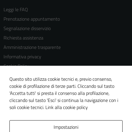
Leggi le FAQ
Prenotazione appuntamento
Segnalazione disservizio
Richiesta assistenza
Amministrazione trasparente
Informativa privacy
Cookie Policy
Note legali
Questo sito utilizza cookie tecnici e, previo consenso,
Dichiarazione di accessibilità
cookie di profilazione di terze parti. Cliccando sul tasto
'Accetta tutti' si presta il consenso alla profilazione,
Piano di miglioramento del sito
cliccando sul tasto 'Esci' si continua la navigazione con i
Statistiche sito web
soli cookie tecnici.
Link alla cookie policy
Area Privata
Impostazioni