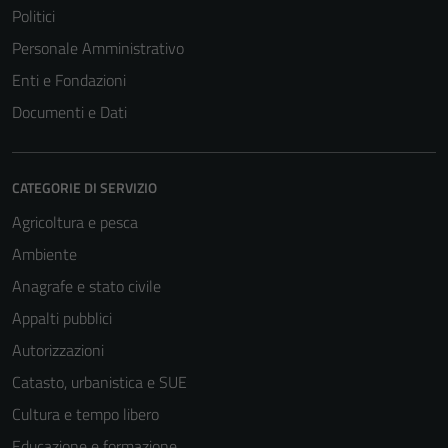
Politici
Personale Amministrativo
Enti e Fondazioni
Tecnici
Documenti e Dati
Questi cookie
sono necessari
per il
funzionamento
CATEGORIE DI SERVIZIO
del sito e non
Agricoltura e pesca
possono
Ambiente
essere
disabilitati.
Anagrafe e stato civile
Questi cookie
Appalti pubblici
non raccolgono
Autorizzazioni
informazioni
personali.
Catasto, urbanistica e SUE
Cultura e tempo libero
Educazione e formazione