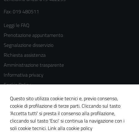
Fax: 019 480511
Leggi le FAQ
Prenotazione appuntamento
Segnalazione disservizio
Richiesta assistenza
Amministrazione trasparente
Informativa privacy
Cookie Policy
Note legali
Questo sito utilizza cookie tecnici e, previo consenso,
Dichiarazione di accessibilità
Tecnici
cookie di profilazione di terze parti. Cliccando sul tasto
Questi cookie
'Accetta tutti' si presta il consenso alla profilazione,
Piano di miglioramento del sito
sono necessari
cliccando sul tasto 'Esci' si continua la navigazione con i
Statistiche sito web
per il
soli cookie tecnici.
Link alla cookie policy
funzionamento