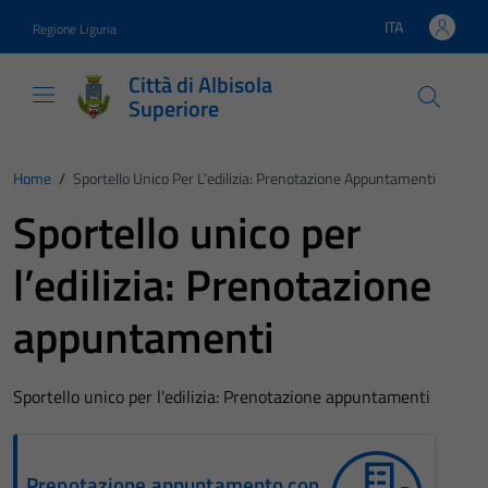
Vai ai contenuti
Vai al footer
ITA
Regione Liguria
Lingua attiva:
Città di Albisola
Superiore
Home
/
Sportello Unico Per L’edilizia: Prenotazione Appuntamenti
Sportello unico per
l’edilizia: Prenotazione
appuntamenti
Sportello unico per l'edilizia: Prenotazione appuntamenti
Prenotazione appuntamento con