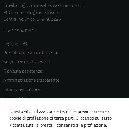
Email:
urp@comune.albisola-superiore.sv.it
PEC:
protocollo@pec.albisup.it
Centralino unico: 019 482295
Fax: 019 480511
Leggi le FAQ
Prenotazione appuntamento
Segnalazione disservizio
Richiesta assistenza
Amministrazione trasparente
Informativa privacy
Cookie Policy
Note legali
Questo sito utilizza cookie tecnici e, previo consenso,
Dichiarazione di accessibilità
cookie di profilazione di terze parti. Cliccando sul tasto
'Accetta tutti' si presta il consenso alla profilazione,
Piano di miglioramento del sito