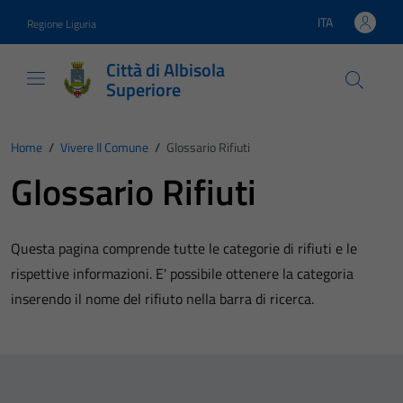
Vai ai contenuti
Vai al footer
ITA
Regione Liguria
Lingua attiva:
Città di Albisola
Superiore
Home
/
Vivere Il Comune
/
Glossario Rifiuti
Glossario Rifiuti
Questa pagina comprende tutte le categorie di rifiuti e le
rispettive informazioni. E' possibile ottenere la categoria
inserendo il nome del rifiuto nella barra di ricerca.