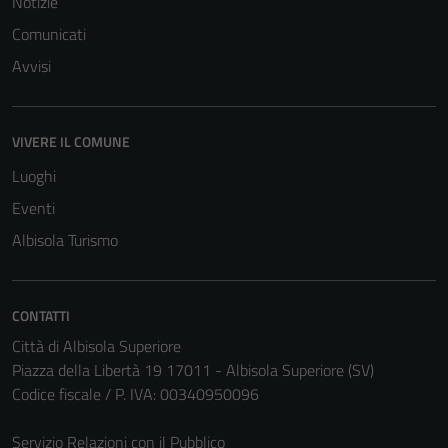
Notizie
funzionamento
Comunicati
del sito e non
Avvisi
possono
essere
disabilitati.
VIVERE IL COMUNE
Questi cookie
non raccolgono
Luoghi
informazioni
Eventi
personali.
Albisola Turismo
CONTATTI
Città di Albisola Superiore
Piazza della Libertà 19 17011 - Albisola Superiore (SV)
Codice fiscale / P. IVA: 00340950096
Servizio Relazioni con il Pubblico