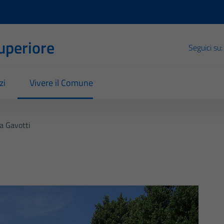
Superiore
Seguici su:
zi
Vivere il Comune
la Gavotti