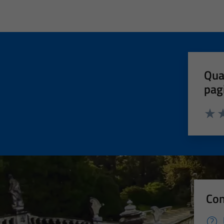
Qua
pag
Valut
Va
Con