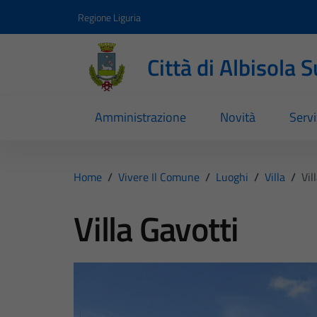
Vai ai contenuti
Vai al footer
Regione Liguria
Città di Albisola 
Amministrazione
Novità
Servi
Home
/
Vivere Il Comune
/
Luoghi
/
Villa
/
Vil
Villa Gavotti