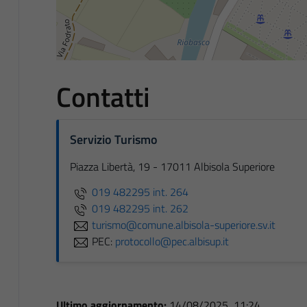
Contatti
Servizio Turismo
Piazza Libertà, 19 - 17011 Albisola Superiore
019 482295 int. 264
019 482295 int. 262
turismo@comune.albisola-superiore.sv.it
PEC:
protocollo@pec.albisup.it
Ultimo aggiornamento:
14/08/2025, 11:24