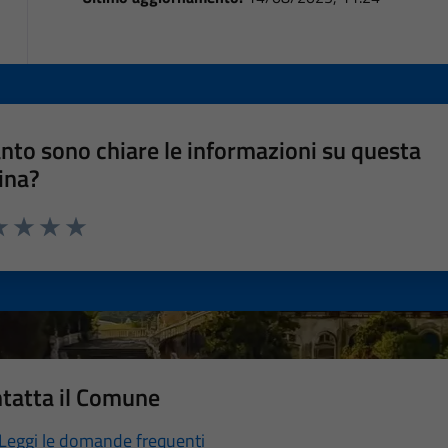
nto sono chiare le informazioni su questa
ina?
a 1 stelle su 5
luta 2 stelle su 5
Valuta 3 stelle su 5
Valuta 4 stelle su 5
Valuta 5 stelle su 5
tatta il Comune
Leggi le domande frequenti