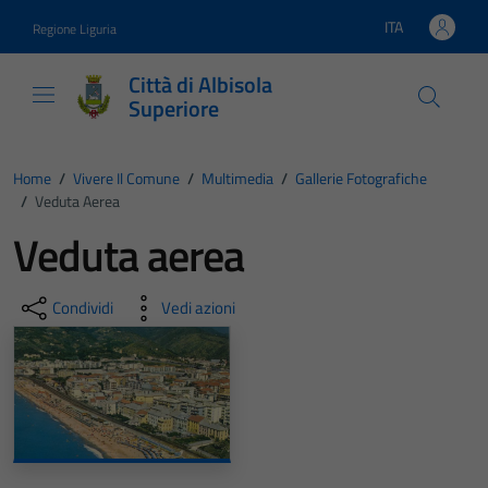
Vai ai contenuti
Vai al footer
ITA
Regione Liguria
Lingua attiva:
Città di Albisola
Superiore
Home
/
Vivere Il Comune
/
Multimedia
/
Gallerie Fotografiche
/
Veduta Aerea
Veduta aerea
Condividi
Vedi azioni