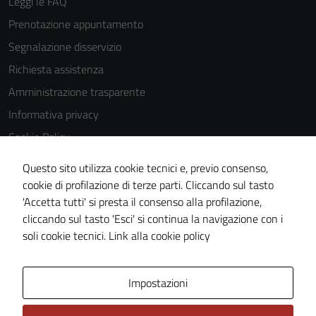
Leggi le FAQ
Prenotazione appuntamento
Segnalazione disservizio
Richiesta assistenza
Amministrazione trasparente
Informativa privacy
Cookie Policy
Note legali
Questo sito utilizza cookie tecnici e, previo consenso,
Dichiarazione di accessibilità
cookie di profilazione di terze parti. Cliccando sul tasto
'Accetta tutti' si presta il consenso alla profilazione,
Piano di miglioramento del sito
Tecnici
cliccando sul tasto 'Esci' si continua la navigazione con i
Statistiche sito web
Questi cookie
soli cookie tecnici.
Link alla cookie policy
sono necessari
per il
funzionamento
Area Privata
Impostazioni
del sito e non
possono