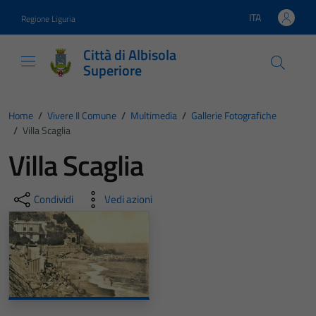
Vai ai contenuti
Vai al footer
ITA
Regione Liguria
Lingua attiva:
Città di Albisola
Superiore
Home
/
Vivere Il Comune
/
Multimedia
/
Gallerie Fotografiche
/
Villa Scaglia
Villa Scaglia
Condividi
Vedi azioni