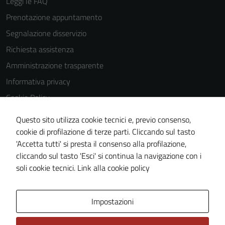
Leggi le FAQ
Prenotazione appuntamento
Segnalazione disservizio
Richiesta assistenza
Amministrazione trasparente
Informativa privacy
Cookie Policy
Note legali
Questo sito utilizza cookie tecnici e, previo consenso,
Dichiarazione di accessibilità
cookie di profilazione di terze parti. Cliccando sul tasto
'Accetta tutti' si presta il consenso alla profilazione,
Piano di miglioramento del sito
Tecnici
cliccando sul tasto 'Esci' si continua la navigazione con i
Statistiche sito web
Questi cookie
soli cookie tecnici.
Link alla cookie policy
sono necessari
per il
funzionamento
Area Privata
Impostazioni
del sito e non
possono