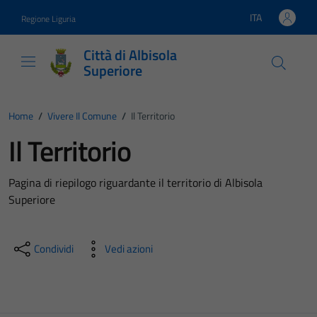
Vai ai contenuti
Vai al footer
ITA
Regione Liguria
Lingua attiva:
Città di Albisola
Superiore
Home
/
Vivere Il Comune
/
Il Territorio
Il Territorio
Pagina di riepilogo riguardante il territorio di Albisola
Superiore
Condividi
Vedi azioni