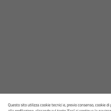
Questo sito utilizza cookie tecnici e, previo consenso, cookie di p
alla profilazione, cliccando sul tasto 'Esci' si continua la naviga