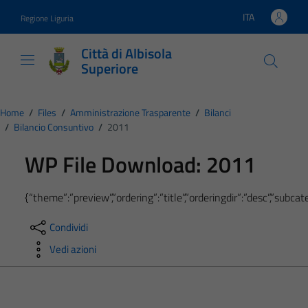
Vai ai contenuti
Vai al footer
ITA
Regione Liguria
Lingua attiva:
Città di Albisola
Superiore
Home
/
Files
/
Amministrazione Trasparente
/
Bilanci
/
Bilancio Consuntivo
/
2011
WP File Download:
2011
{“theme”:”preview”,”ordering”:”title”,”orderingdir”:”desc”,”subc
Condividi
Vedi azioni