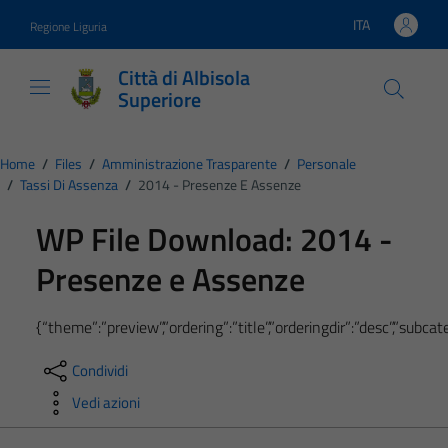
Vai ai contenuti
Vai al footer
ITA
Regione Liguria
Lingua attiva:
Città di Albisola
Superiore
Home
/
Files
/
Amministrazione Trasparente
/
Personale
/
Tassi Di Assenza
/
2014 - Presenze E Assenze
WP File Download:
2014 -
Presenze e Assenze
{“theme”:”preview”,”ordering”:”title”,”orderingdir”:”desc”,”subc
Condividi
Vedi azioni