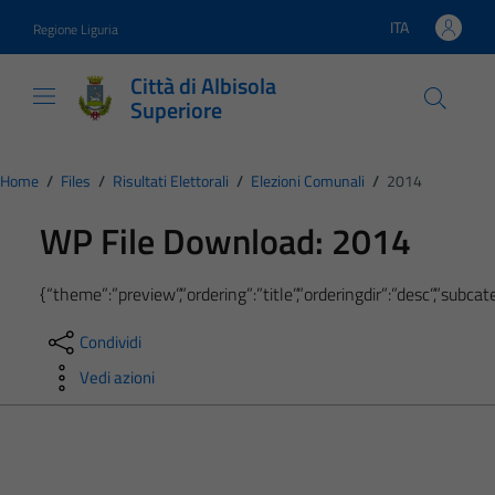
Vai ai contenuti
Vai al footer
ITA
Regione Liguria
Lingua attiva:
Città di Albisola
Superiore
Home
/
Files
/
Risultati Elettorali
/
Elezioni Comunali
/
2014
WP File Download:
2014
{“theme”:”preview”,”ordering”:”title”,”orderingdir”:”desc”,”subc
Condividi
Vedi azioni