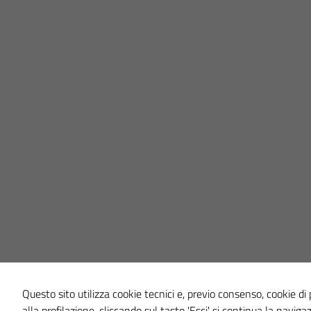
Questo sito utilizza cookie tecnici e, previo consenso, cookie di p
alla profilazione, cliccando sul tasto 'Esci' si continua la naviga