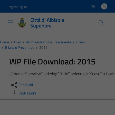
Vai ai contenuti
Vai al footer
ITA
Regione Liguria
Lingua attiva:
Città di Albisola
Superiore
Home
/
Files
/
Amministrazione Trasparente
/
Bilanci
/
Bilancio Preventivo
/
2015
WP File Download:
2015
{“theme”:”preview”,”ordering”:”title”,”orderingdir”:”desc”,”subc
Condividi
Vedi azioni