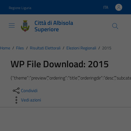
Vai ai contenuti
Vai al footer
ITA
Regione Liguria
Lingua attiva:
Città di Albisola
Superiore
Home
/
Files
/
Risultati Elettorali
/
Elezioni Regionali
/
2015
WP File Download:
2015
{“theme”:”preview”,”ordering”:”title”,”orderingdir”:”desc”,”subc
Condividi
Vedi azioni