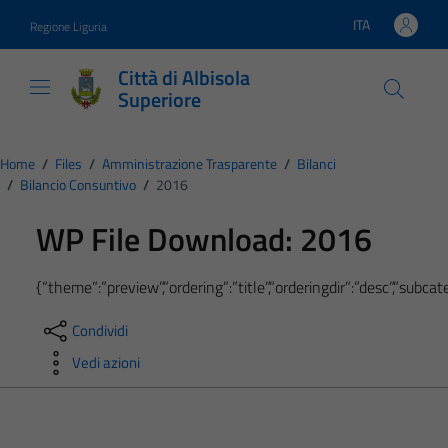
Vai ai contenuti
Vai al footer
ITA
Regione Liguria
Lingua attiva:
Città di Albisola
Superiore
Home
/
Files
/
Amministrazione Trasparente
/
Bilanci
/
Bilancio Consuntivo
/
2016
WP File Download:
2016
{“theme”:”preview”,”ordering”:”title”,”orderingdir”:”desc”,”subc
Condividi
Vedi azioni