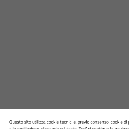
Questo sito utilizza cookie tecnici e, previo consenso, cookie di p
alla profilazione, cliccando sul tasto 'Esci' si continua la naviga