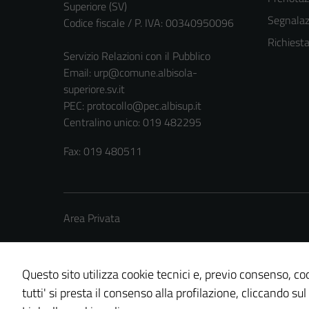
Superiore (SV)
Segnalazi
Codice fiscale / P. IVA: 00340950096
Richiest
Servizio Relazioni con il Pubblico
Email:
urp@comune.albisola-
superiore.sv.it
PEC:
protocollo@pec.albisup.it
Centralino unico: 019 482295
Fax: 019 480511
Area Privata
Questo sito utilizza cookie tecnici e, previo consenso, coo
tutti' si presta il consenso alla profilazione, cliccando sul
Credits: ©
Technical Design s.r.l.