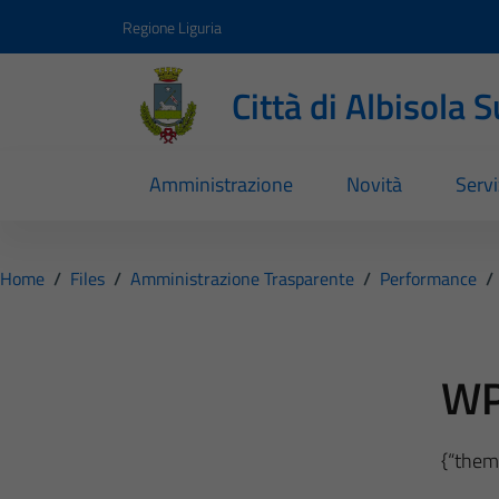
Vai ai contenuti
Vai al footer
Regione Liguria
Città di Albisola 
Amministrazione
Novità
Servi
Home
/
Files
/
Amministrazione Trasparente
/
Performance
/
WP
{“theme