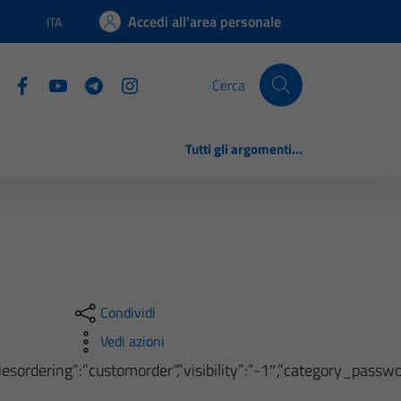
Accedi all'area personale
ITA
Lingua attiva:
Cerca
Tutti gli argomenti...
Condividi
Vedi azioni
oriesordering”:”customorder”,”visibility”:”-1″,”category_pass