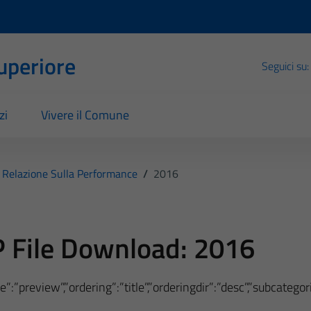
Superiore
Seguici su:
zi
Vivere il Comune
Relazione Sulla Performance
/
2016
 File Download:
2016
”:”preview”,”ordering”:”title”,”orderingdir”:”desc”,”subcateg