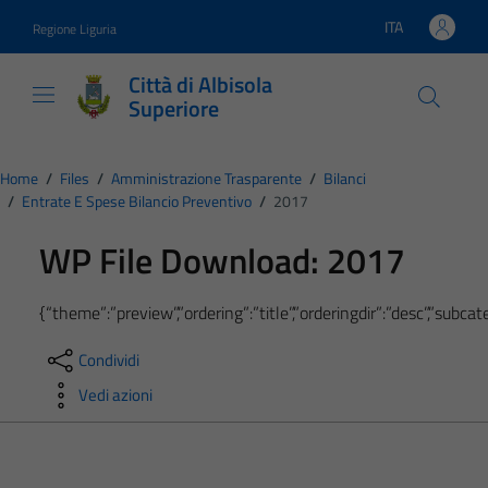
Vai ai contenuti
Vai al footer
ITA
Regione Liguria
Lingua attiva:
Città di Albisola
Superiore
Home
/
Files
/
Amministrazione Trasparente
/
Bilanci
/
Entrate E Spese Bilancio Preventivo
/
2017
WP File Download:
2017
{“theme”:”preview”,”ordering”:”title”,”orderingdir”:”desc”,”subc
Condividi
Vedi azioni