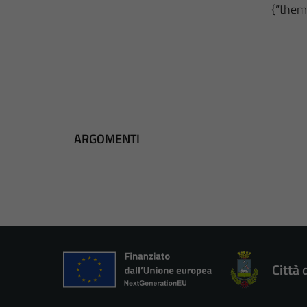
{“theme
ARGOMENTI
Città 