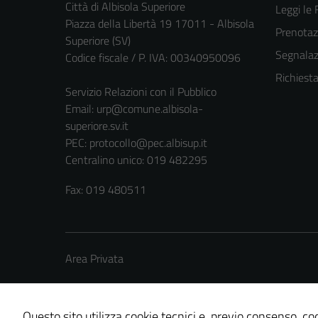
Città di Albisola Superiore
Leggi le
Piazza della Libertà 19 17011 - Albisola
Prenota
Superiore (SV)
Segnalazi
Codice fiscale / P. IVA: 00340950096
Richiest
Servizio Relazioni con il Pubblico
Email:
urp@comune.albisola-
superiore.sv.it
PEC:
protocollo@pec.albisup.it
Centralino unico: 019 482295
Fax: 019 480511
Area Privata
Questo sito utilizza cookie tecnici e, previo consenso, coo