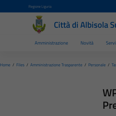
Vai ai contenuti
Vai al footer
Regione Liguria
Città di Albisola 
Amministrazione
Novità
Servi
Home
/
Files
/
Amministrazione Trasparente
/
Personale
/
Ta
WP
Pr