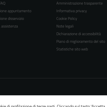
 FAQ
Amministrazione trasparente
zione appuntamento
Informativa privacy
one disservizio
Cookie Policy
a assistenza
Note legali
Dichiarazione di accessibilità
Piano di miglioramento del sito
Statistiche sito web
kie di profilazione di terze parti. Cliccando sul tasto 'Accetta