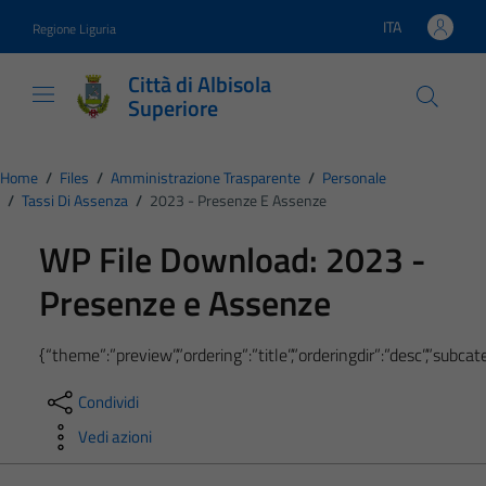
Vai ai contenuti
Vai al footer
ITA
Regione Liguria
Lingua attiva:
Città di Albisola
Superiore
Home
/
Files
/
Amministrazione Trasparente
/
Personale
/
Tassi Di Assenza
/
2023 - Presenze E Assenze
WP File Download:
2023 -
Presenze e Assenze
{“theme”:”preview”,”ordering”:”title”,”orderingdir”:”desc”,”subc
Condividi
Vedi azioni